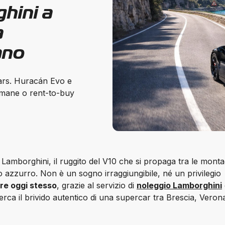
hini a
a
ano
rs. Huracán Evo e
ttimane o rent-to-buy
a Lamborghini, il ruggito del V10 che si propaga tra le monta
 azzurro. Non è un sogno irraggiungibile, né un privilegio 
re oggi stesso
, grazie al servizio di 
noleggio Lamborghini
 
ca il brivido autentico di una supercar tra Brescia, Verona 