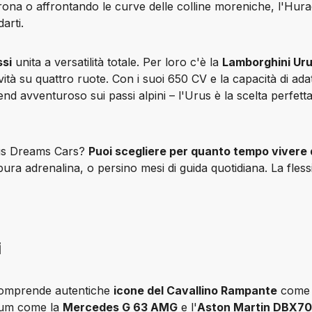
erona o affrontando le curve delle colline moreniche, l'Hura
arti.
si
 unita a versatilità totale. Per loro c'è la 
Lamborghini Ur
ità su quattro ruote. Con i suoi 650 CV e la capacità di adatt
nd avventuroso sui passi alpini – l'Urus è la scelta perfetta
us Dreams Cars? 
Puoi scegliere per quanto tempo vivere 
a adrenalina, o persino mesi di guida quotidiana. La flessibi
i
 comprende autentiche 
icone del Cavallino Rampante
um come la 
Mercedes G 63 AMG
 e l'
Aston Martin DBX7