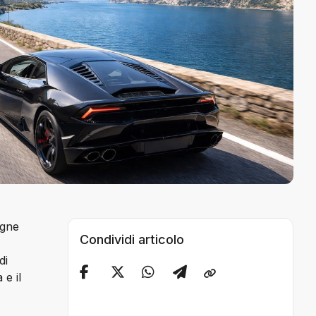
gne 
Condividi articolo
di 
e il 