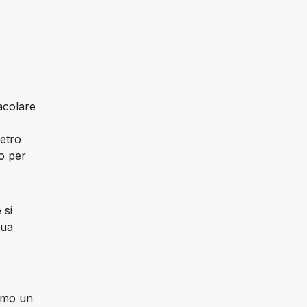
colare 
etro 
o per 
si 
ua 
amo un 