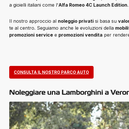
a gioielli italiani come l'
Alfa Romeo 4C Launch Edition
Il nostro approccio al 
noleggio privati
 si basa su 
valor
te al centro
. Seguiamo anche le evoluzioni della 
mobili
promozioni service
 e 
promozioni vendita
 per rendere
CONSULTA IL NOSTRO PARCO AUTO
Noleggiare una Lamborghini a Veron