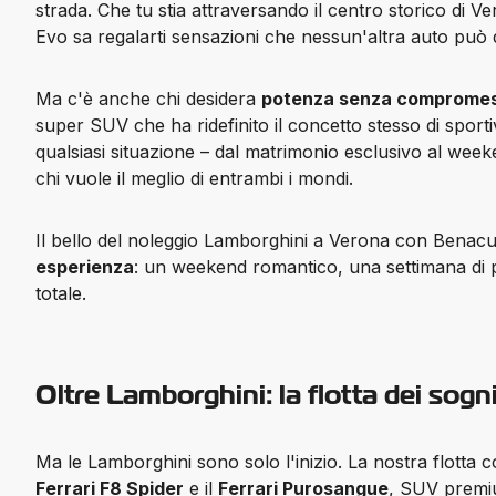
strada. Che tu stia attraversando il centro storico di V
Evo sa regalarti sensazioni che nessun'altra auto può d
Ma c'è anche chi desidera 
potenza senza compromes
super SUV che ha ridefinito il concetto stesso di sportiv
qualsiasi situazione – dal matrimonio esclusivo al weeke
chi vuole il 
meglio di entrambi i mondi
.
Il bello del noleggio Lamborghini a Verona con Benac
esperienza
: un weekend romantico, una settimana di pur
totale.
Oltre Lamborghini: la flotta dei sogn
Ma le Lamborghini sono solo l'inizio. La nostra flotta
Ferrari F8 Spider
 e il 
Ferrari Purosangue
, SUV premi