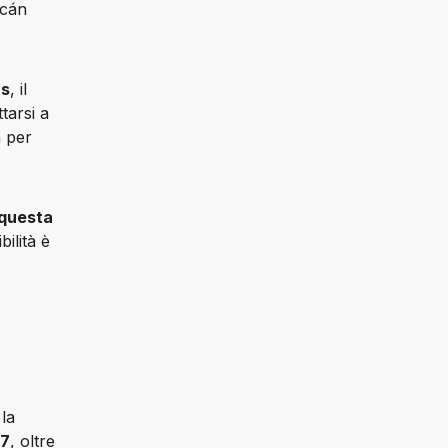
cán 
us
, il 
arsi a 
 per 
questa 
lità è 
 come la 
07
, oltre 