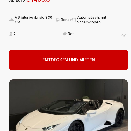
Ab Euro
V6 biturbo ibrido 830
Automatisch, mit
Benzin
CV
Schaltwippen
2
Rot
ENTDECKEN UND MIETEN