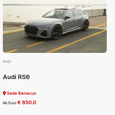
AUDI
Audi RS6
Sede Benacus
€
850.0
Ab Euro