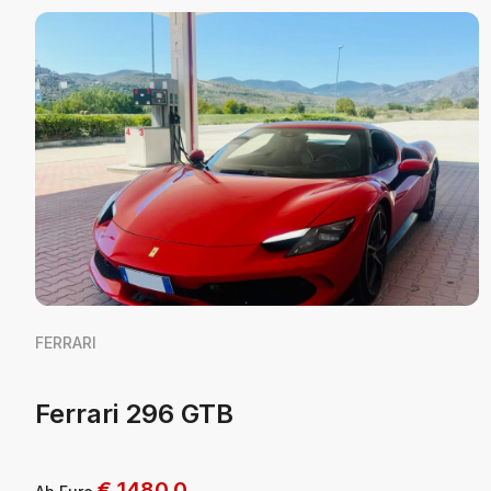
FERRARI
Ferrari 296 GTB
€
1480.0