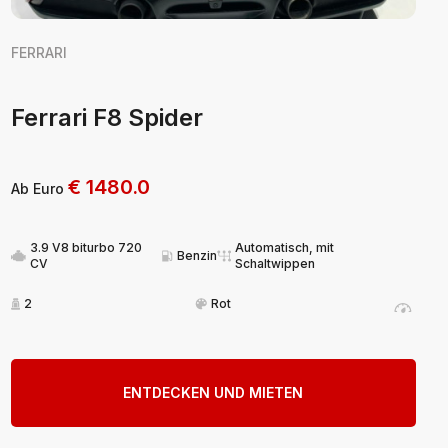
FERRARI
Ferrari F8 Spider
€
1480.0
Ab Euro
3.9 V8 biturbo 720
Automatisch, mit
Benzin
CV
Schaltwippen
2
Rot
ENTDECKEN UND MIETEN